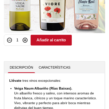
especialmente pensado para terrazas, jardines, comidas
al aire libre y momentos de puro placer.
41,50 €
Añadir al carrito
Cantidad
DESCRIPCIÓN
CARACTERÍSTICAS
Llévate
tres vinos excepcionales:
Veiga Naum Albariño (Rías Baixas).
Un albariño fresco y salino, con intensos aromas de
fruta blanca, cítricos y un toque marino característico.
Vivo, vibrante y perfecto para abrir boca mientras
disfrutas del buen tiempo.