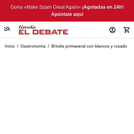
Ir al contenido
Gorra «Make Spain Great Again»
¡Agotadas en 24h!
Apúntate aquí
Inicio
/
Gastronomía
/
Brindis primaveral con blancos y rosado