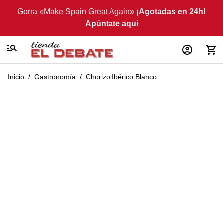
Ir al contenido
Gorra «Make Spain Great Again»
¡Agotadas en 24h!
Apúntate aquí
Inicio
/
Gastronomía
/
Chorizo Ibérico Blanco