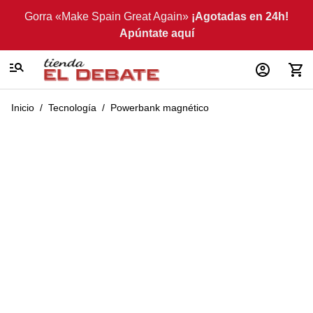
Ir al contenido
Gorra «Make Spain Great Again»
¡Agotadas en 24h!
Apúntate aquí
Inicio
/
Tecnología
/
Powerbank magnético