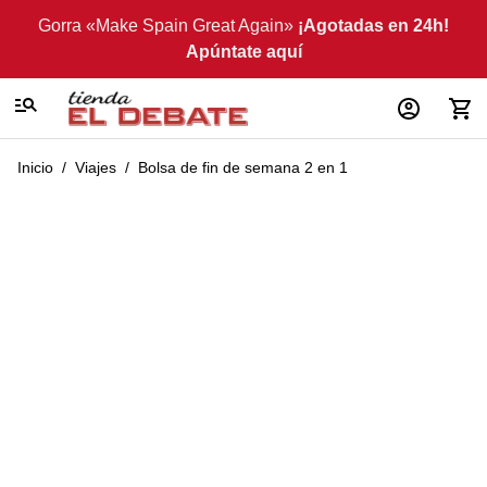
Ir al contenido
Gorra «Make Spain Great Again»
¡Agotadas en 24h!
Apúntate aquí
Inicio
/
Viajes
/
Bolsa de fin de semana 2 en 1