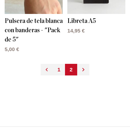
Pulsera de tela blanca
Libreta A5
con banderas - "Pack
14,95 €
de 5"
5,00 €
1
2
Página
Actualmente estás leye